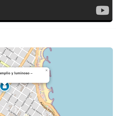
×
 amplio y luminoso –