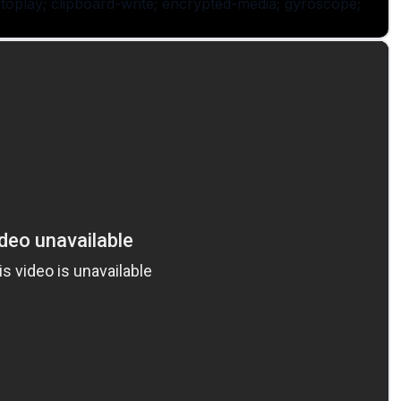
oplay; clipboard-write; encrypted-media; gyroscope;