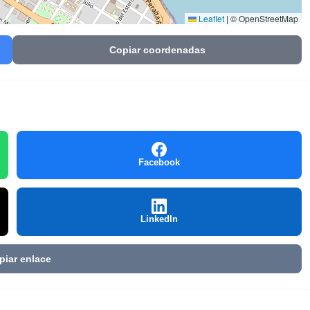
Leaflet
|
© OpenStreetMap
Copiar coordenadas
Facebook
LinkedIn
piar enlace