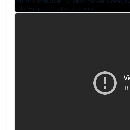
?rel=0" frameborder="0" allow="accelerometer; aut
picture-in-picture" allowfullscreen>