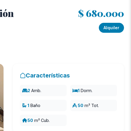
ción
$ 680.000
Alquiler
Características
2
Amb.
1
Dorm.
1
Baño
50
m² Tot.
50
m² Cub.